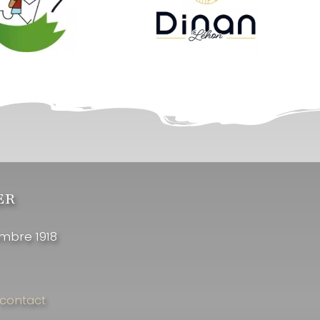
ER
embre 1918
 contact