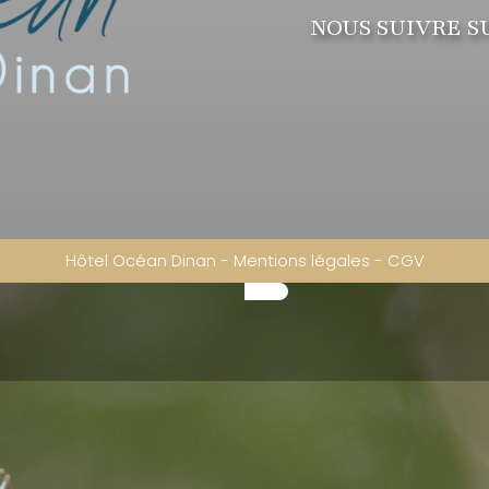
NOUS SUIVRE S
Hôtel Océan Dinan
-
Mentions légales
-
CGV