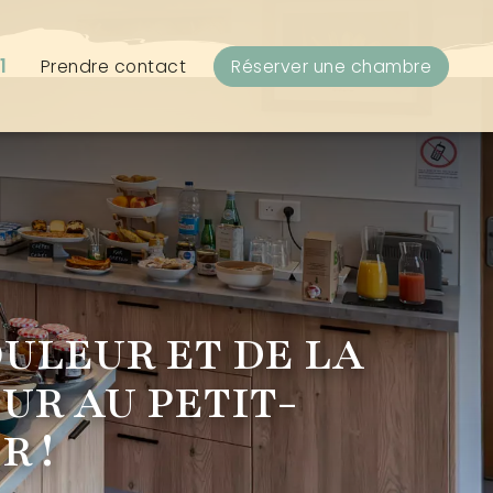
1
Prendre contact
Réserver une chambre
OULEUR ET DE LA
UR AU PETIT-
R !