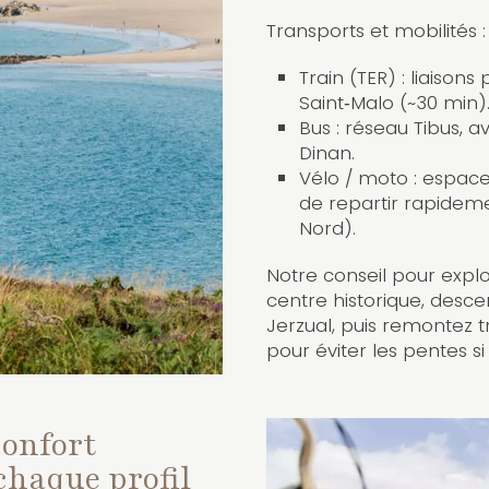
Transports et mobilités :
Train (TER) : liaison
Saint‑Malo (~30 min)
Bus : réseau Tibus, a
Dinan.
Vélo / moto : espace 
de repartir rapideme
Nord).
Notre conseil pour exp
centre historique, desce
Jerzual, puis remontez t
pour éviter les pentes s
confort
chaque profil