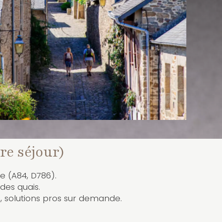
re séjour)
re (A84, D786).
des quais.
s, solutions pros sur demande.