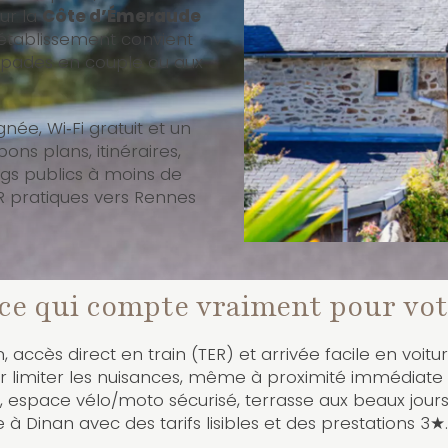
sur la
Côte d’Émeraude
l’établissement convient
capades en couple ou aux
gnée, Wi‑Fi gratuit et un
ons plans, itinéraires,
ings publics à moins de
R pratiques vers Rennes
et ce qui compte vraiment pour vot
, accès direct en train (TER) et arrivée facile en voitu
limiter les nuisances, même à proximité immédiate 
d, espace vélo/moto sécurisé, terrasse aux beaux jour
à Dinan avec des tarifs lisibles et des prestations 3★.