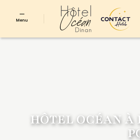
Menu
HÔTEL OCÉAN À 
P