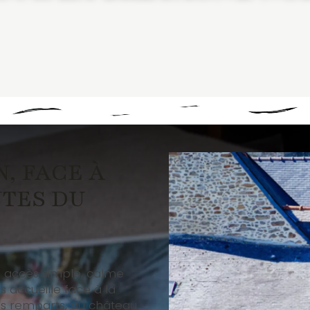
, FACE À
UTES DU
 accès simple, calme
 accueille face à la
es remparts, du château