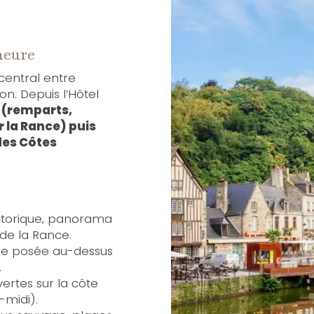
heure
 central entre
on. Depuis l’Hôtel
é (remparts,
r la Rance) puis
des Côtes
istorique, panorama
 de la Rance.
aire posée au-dessus
.
vertes sur la côte
-midi).