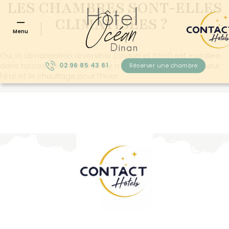
LES CHAMBRES SONT-ELLES
CLIMATISÉES ?
Menu
Oui, la climatisation réversible (chaud et froid) est installée
dans toutes les chambres. Il y a donc la climatisation pour
02 96 85 43 61
Réserver une chambre
l’été et le chauffage pour l’hiver.