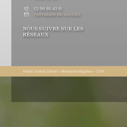
02 96 85 43 61
Formulaire de contact
NOUS SUIVRE SUR LES
RÉSEAUX
Hôtel Océan Dinan
-
Mentions légales
-
CGV