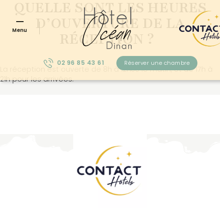
QUELLE SONT LES HEURES
D’OUVERTURE DE LA
Menu
RÉCEPTION ?
02 96 85 43 61
Réserver une chambre
La réception est ouverte de 8h à 12h30 le matin, et de 17h à
21h pour les arrivées.