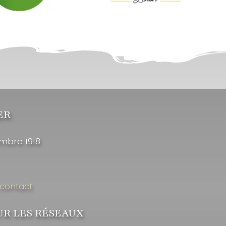
ER
embre 1918
 contact
UR LES RÉSEAUX