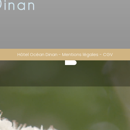
Hôtel Océan Dinan
-
Mentions légales
-
CGV